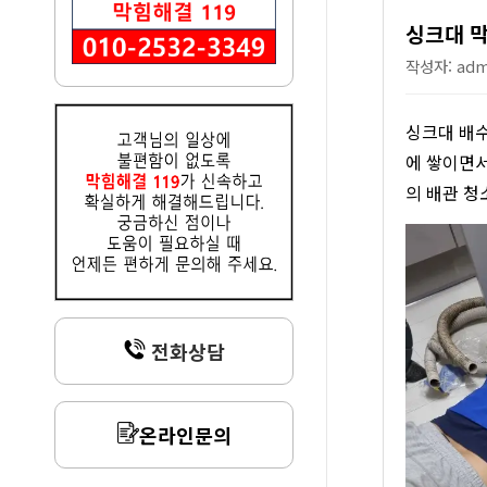
싱크대 막
작성자: admi
싱크대 배수
에 쌓이면서
의 배관 청
전화상담
온라인문의