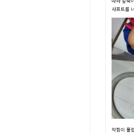
따라 깊숙이
샤프트를 너
막힘이 풀렸