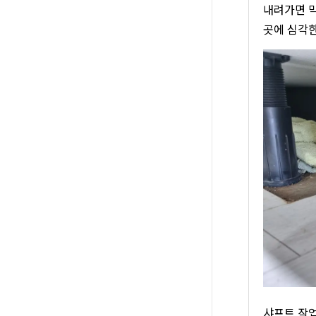
내려가면 막
곳에 심각한
샤프트 작업