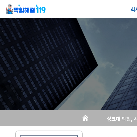
회
회
공
오