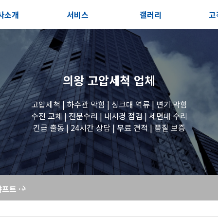
사소개
서비스
갤러리
고
사소개
솔루션
전체보기
상
지사항
블로그
세면대 작업
고
의왕 고압세척
업체
시는길
변기 작업
고압세척 | 하수관 막힘 | 싱크대 역류 | 변기 막힘
수전 교체 | 전문수리 | 내시경 점검 | 세면대 수리
긴급 출동 | 24시간 상담 | 무료 견적 | 품질 보증
욕조 작업
원룸 수전 작업
싱크대 막힘, 샤프트 작업으로 뚫는 방법과 주의사항
세탁실 수전 작업